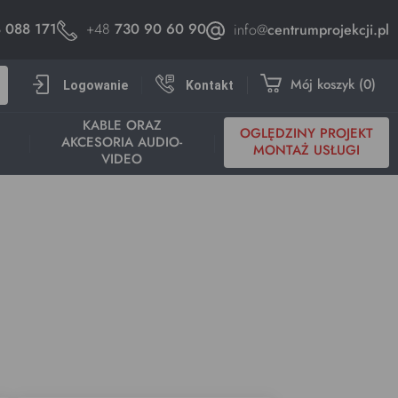
 088 171
+48
730 90 60 90
info@
centrumprojekcji.pl
h
Mój koszyk
0
Logowanie
Kontakt
KABLE ORAZ
OGLĘDZINY PROJEKT
AKCESORIA AUDIO-
Y
MONTAŻ USŁUGI
VIDEO