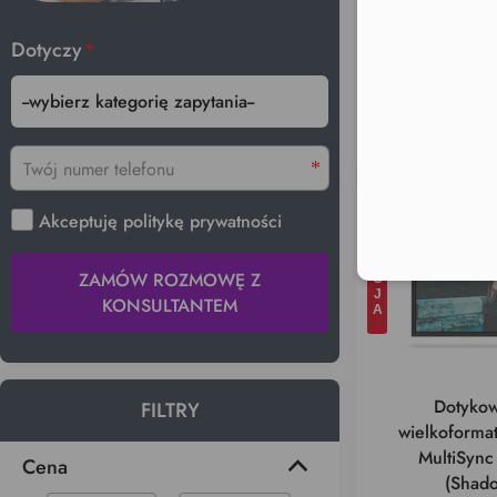
wielkofo
MultiSyn
Dotyczy
(Shad
27 403
,00 
41 500
,00 zł
PROMOCJA
Akceptuję politykę prywatności
ZAMÓW ROZMOWĘ Z
KONSULTANTEM
Dotykow
FILTRY
wielkoform
MultiSyn
Cena
(Shad