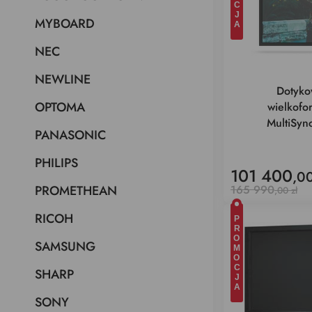
MYBOARD
NEC
NEWLINE
Dotyko
OPTOMA
wielkof
MultiSy
PANASONIC
PHILIPS
101 400
,00
165 990
PROMETHEAN
,00 zł
RICOH
PROMOCJA
SAMSUNG
SHARP
SONY