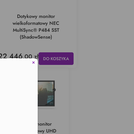
Dotykowy monitor
wielkoformatowy NEC
MultiSync® P484 SST
(ShadowSense)
22 446
,00 zł
DO KOSZYKA
33 500
,00 zł
Dotykowy monitor
wielkoformatowy UHD