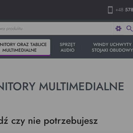
+48
578
searc
NITORY ORAZ TABLICE
SPRZĘT
WINDY UCHWYTY
MULTIMEDIALNE
AUDIO
STOJAKI OBUDOW
ITORY MULTIMEDIALNE
ź czy nie potrzebujesz