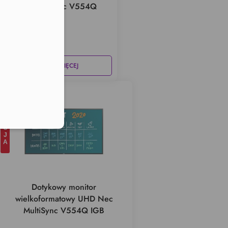
Nec MultiSync V554Q
SST
lefonu w formacie E164
ZOBACZ WIĘCEJ
PROMOCJA
Dotykowy monitor
wielkoformatowy UHD Nec
MultiSync V554Q IGB