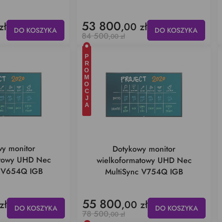
53 800
zł
,00 zł
DO KOSZYKA
DO KOSZYKA
84 500
,00 zł
PROMOCJA
y monitor
Dotykowy monitor
atowy UHD Nec
wielkoformatowy UHD Nec
c V654Q IGB
MultiSync V754Q IGB
55 800
zł
,00 zł
DO KOSZYKA
DO KOSZYKA
78 500
,00 zł