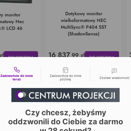
Dotykowy monitor
y monitor
wielkoformatowy NEC
rmatowy Nec
MultiSync® P404 SST
nc® LCD 46
(ShadowSense)
16 837
zł
,99 zł
DO KOSZYKA
DO KOSZYKA
24 500
,00 zł
liwości kontaktu
PROMOCJA
Zadzwońcie do mnie
Zadzwońcie do mnie
Zostaw wiadomość
teraz
później
Czy chcesz, żebyśmy
oddzwonili do Ciebie za darmo
Dotykowy monitor
y monitor
w
28
sekund?