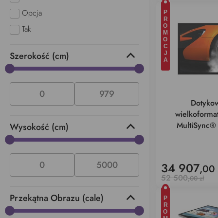
Opcja
PROMOCJA
Tak
Szerokość (cm)
Dotykow
wielkoform
MultiSync
Wysokość (cm)
34 907
,00 
52 500
,00 zł
Przekątna Obrazu (cale)