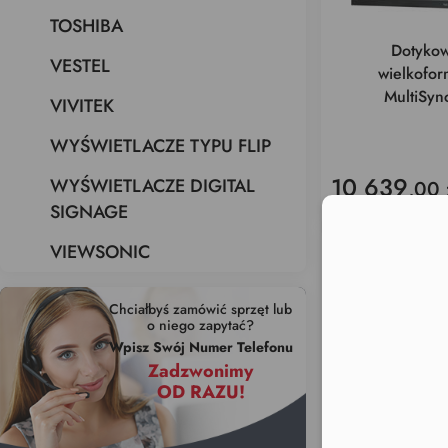
TOSHIBA
Dotykow
VESTEL
wielkofo
MultiSy
VIVITEK
WYŚWIETLACZE TYPU FLIP
10 639
WYŚWIETLACZE DIGITAL
,00 
16 500
,00 zł
SIGNAGE
Moż
VIEWSONIC
PROMOCJA
Chciałbyś zamówić sprzęt lub
o niego zapytać?
Wpisz Swój Numer Telefonu
Zadzwonimy
OD RAZU!
Dotykow