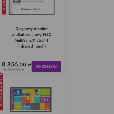
Dotykowy monitor
wielkoformatowy NEC
MultiSync® E651-T
(Infrared Touch)
8 856
,00 zł
DO KOSZYKA
12 500
,00 zł
OMOCJA