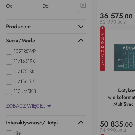
backspace
Od
Do
36 575
,00 
52 990
,00 zł
Producent
PROMOCJA
Seria/Model
105TR5WP
11/1651RK
11/1751RK
11/1861RK
Dotykow
110UM5K-B
wielkoform
MultiSyn
ZOBACZ WIĘCEJ
Interaktywność/Dotyk
50 835
,00 
74 990
,00 zł
Nie