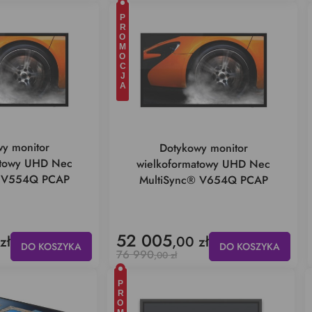
PROMOCJA
y monitor
Dotykowy monitor
atowy UHD Nec
wielkoformatowy UHD Nec
® V554Q PCAP
MultiSync® V654Q PCAP
52 005
zł
,00 zł
DO KOSZYKA
DO KOSZYKA
76 990
,00 zł