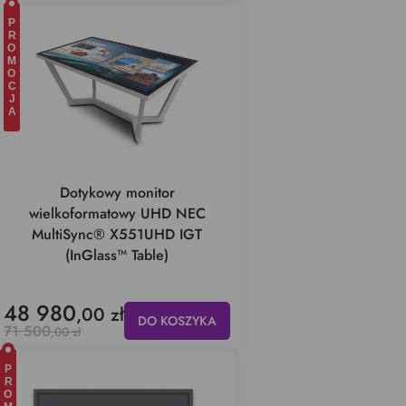
PROMOCJA
Dotykowy monitor
wielkoformatowy UHD NEC
MultiSync® X551UHD IGT
(InGlass™ Table)
48 980
,00 zł
DO KOSZYKA
71 500
,00 zł