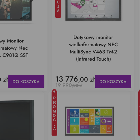
Dotykowy monitor
wy Monitor
wielkoformatowy NEC
ormatowy Nec
MultiSync V463 TM-2
nc C981Q SST
(Infrared Touch)
13 776
 zł
,00 zł
DO KOSZYKA
DO KOSZYKA
19 990
,00 zł
PROMOCJA
PR