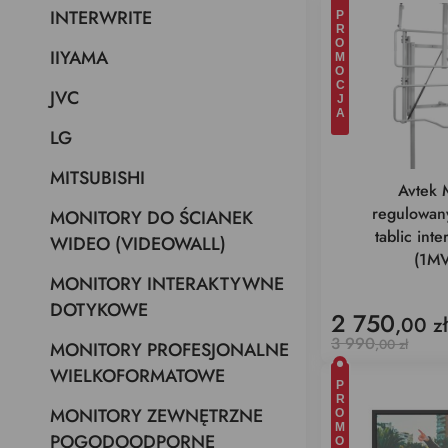
INTERWRITE
PROMOCJA
IIYAMA
JVC
LG
MITSUBISHI
Avtek 
regulowany
MONITORY DO ŚCIANEK
tablic int
WIDEO (VIDEOWALL)
(1MV
MONITORY INTERAKTYWNE
DOTYKOWE
2 750
,00 zł
3 990
,00 zł
MONITORY PROFESJONALNE
WIELKOFORMATOWE
PROMOCJA
MONITORY ZEWNĘTRZNE
POGODOODPORNE