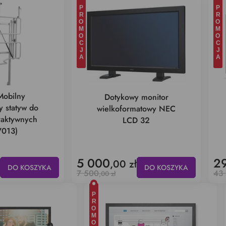
PROMOCJA
PROMOCJA
Mobilny
Dotykowy monitor
 statyw do
wielkoformatowy NEC
eraktywnych
LCD 32
013)
5 000
2
,00 zł
DO KOSZYKA
DO KOSZYKA
7 500
43
,00 zł
PROMOCJA