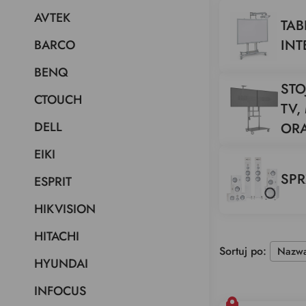
AVTEK
TAB
IN
BARCO
BENQ
STO
CTOUCH
TV
DELL
ORA
EIKI
SPR
ESPRIT
HIKVISION
HITACHI
Sortuj po:
HYUNDAI
INFOCUS