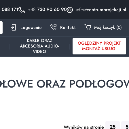
 088 171
+48
730 90 60 90
info@
centrumprojekcji.pl
h
Mój koszyk
0
Logowanie
Kontakt
KABLE ORAZ
OGLĘDZINY PROJEKT
AKCESORIA AUDIO-
Y
MONTAŻ USŁUGI
VIDEO
STOŁOWE ORAZ PODŁOGO
Wyników na stronie
25
5