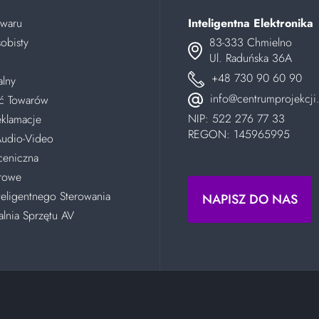
owaru
Inteligentna Elektronika
obisty
83-333 Chmielno
Ul. Raduńska 36A
+48 730 90 60 90
alny
info@centrumprojekcji.
ć Towarów
NIP: 522 276 77 33
eklamacje
REGON: 145965995
 Audio-Video
ceniczna
erowe
teligentnego Sterowania
NAPISZ DO NAS
lnia Sprzętu AV