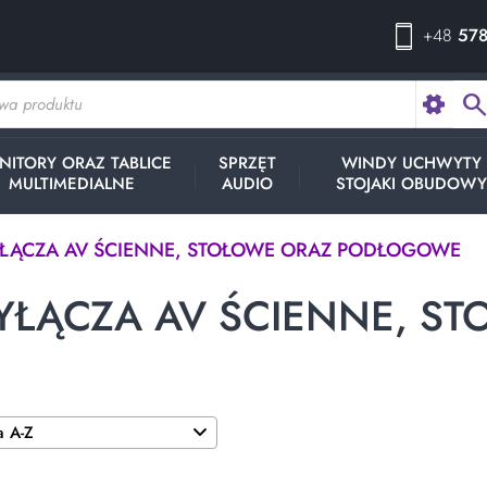
+48
578
searc
NITORY ORAZ TABLICE
SPRZĘT
WINDY UCHWYTY
MULTIMEDIALNE
AUDIO
STOJAKI OBUDOW
ŁĄCZA AV ŚCIENNE, STOŁOWE ORAZ PODŁOGOWE
YŁĄCZA AV ŚCIENNE, 