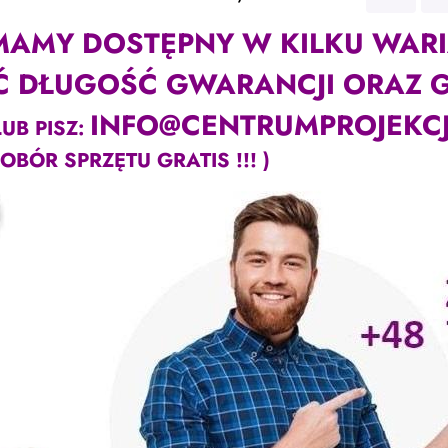
MAMY DOSTĘPNY W KILKU WAR
Ć DŁUGOŚĆ GWARANCJI ORAZ GR
INFO@CENTRUMPROJEKCJ
UB PISZ:
BÓR SPRZĘTU GRATIS !!! )