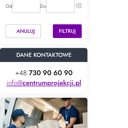
backspace
Od
Do
ANULUJ
FILTRUJ
DANE KONTAKTOWE
+48
730 90 60 90
info@
centrumprojekcji.pl