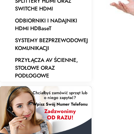
SPLITTERY HDMI ORAZ
SWITCHE HDMI
ODBIORNIKI I NADAJNIKI
HDMI HDBaseT
SYSTEMY BEZPRZEWODOWEJ
KOMUNIKACJI
PRZYŁĄCZA AV ŚCIENNE,
STOŁOWE ORAZ
PODŁOGOWE
Chciałbyś zamówić sprzęt lub
o niego zapytać?
Wpisz Swój Numer Telefonu
Zadzwonimy
OD RAZU!