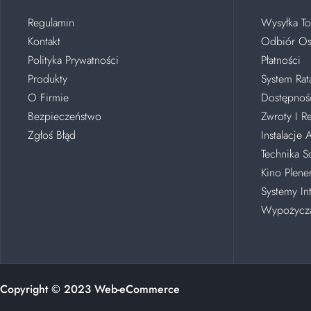
Regulamin
Wysyłka T
Kontakt
Odbiór Os
Polityka Prywatności
Płatności
Produkty
System Rat
O Firmie
Dostępnoś
Bezpieczeństwo
Zwroty I R
Zgłoś Błąd
Instalacje
Technika S
Kino Plen
Systemy In
Wypożycza
Copyright © 2023
Web-eCommerce