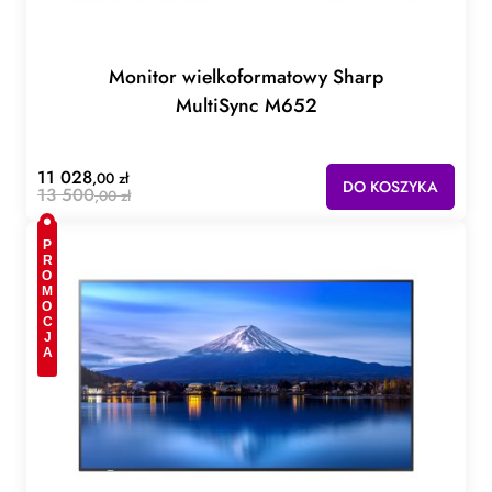
Monitor wielkoformatowy Sharp
MultiSync M652
11 028
,00 zł
DO KOSZYKA
13 500
,00 zł
PROMOCJA