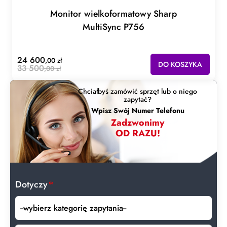
Monitor wielkoformatowy Sharp
MultiSync P756
24 600
,00 zł
DO KOSZYKA
33 500
,00 zł
Chciałbyś zamówić sprzęt lub o niego
zapytać?
Wpisz Swój Numer Telefonu
Zadzwonimy
OD RAZU!
Dotyczy