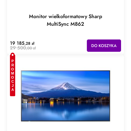
Monitor wielkoformatowy Sharp
MultiSync M862
19 185
,28 zł
DO KOSZYKA
29 500
,00 zł
PROMOCJA