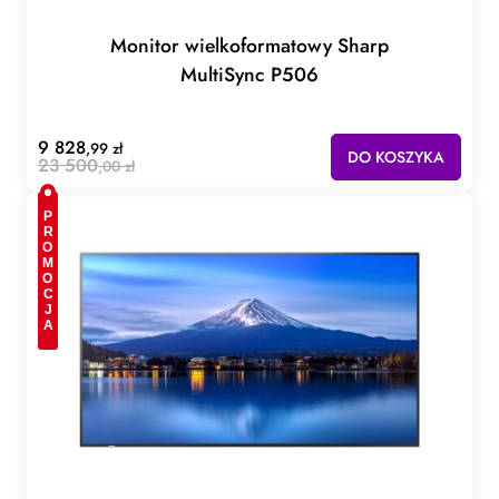
Monitor wielkoformatowy Sharp
MultiSync P506
9 828
,99 zł
DO KOSZYKA
23 500
,00 zł
PROMOCJA