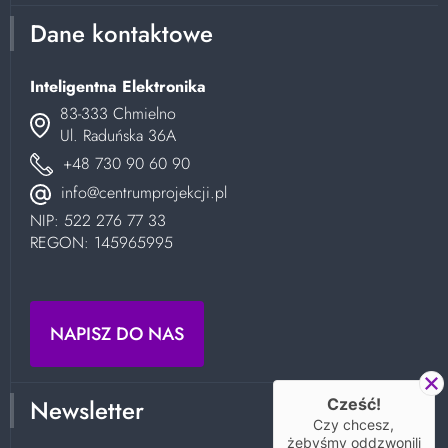
Dane kontaktowe
Inteligentna Elektronika
83-333 Chmielno
Ul. Raduńska 36A
+48 730 90 60 90
info@centrumprojekcji.pl
NIP: 522 276 77 33
REGON: 145965995
NAPISZ DO NAS
Newsletter
Cześć!
Czy chcesz,
żebyśmy oddzwonili