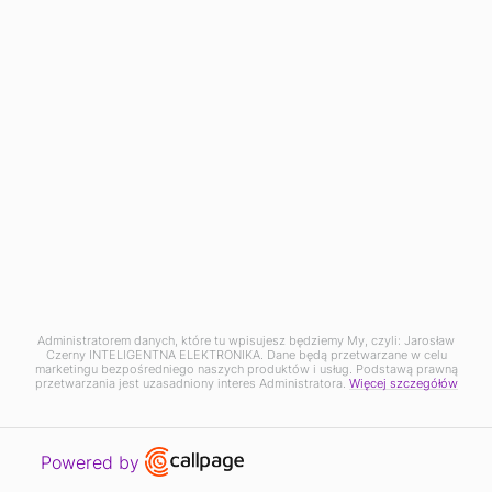
16 900
,00 zł
DO KOSZYKA
24 500
,00 zł
PROMOCJA
Strona korzysta z plików cookie w celu realizacji
Administratorem danych, które tu wpisujesz będziemy My, czyli: Jarosław
Czerny INTELIGENTNA ELEKTRONIKA. Dane będą przetwarzane w celu
usług zgodnie z
Polityką prywatności
.
marketingu bezpośredniego naszych produktów i usług. Podstawą prawną
Możesz określić warunki przechowywania lub
przetwarzania jest uzasadniony interes Administratora.
Więcej szczegółów
dostępu do cookie w Twojej przeglądarce lub
konfiguracji usługi.
Obiektyw EIKI AH-24241
OK
Open link in new window
Powered by