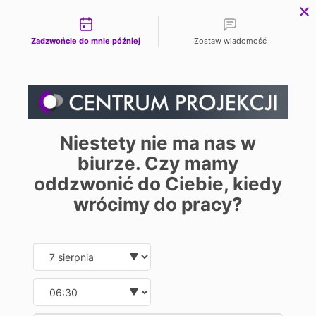
Możliwości kontaktu


Zadzwońcie do mnie później
Zostaw wiadomość
Strona główna
PROJEKTORY
MULTIMEDIALNE
EIKI
EIKI
Niestety nie ma nas w
biurze. Czy mamy
oddzwonić do Ciebie, kiedy
wrócimy do pracy?
FILTRUJ
Date and time slection for sch
Sortuj po:
Wybierz datę
Wybierz godzinę
Wygląd: