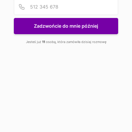
Podaj
Numer
Wyników na stronie
25
50
100
200
500
z 264
Zadzwońcie do mnie później
PROMOCJA
Jesteś już
11
osobą, która zamówiła dzisiaj rozmowę
Obiektyw EIKI AH-A22010A 0.75-0.95:1
11 975