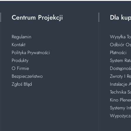
Centrum Projekcji
Dla ku
Regulamin
Wysyłka T
Kontakt
Odbiór Os
Polityka Prywatności
Płatności
Produkty
System Rat
O Firmie
Dostępnoś
Bezpieczeństwo
Zwroty I R
Zgłoś Błąd
Instalacje
Technika S
Kino Plen
Systemy In
Wypożycza