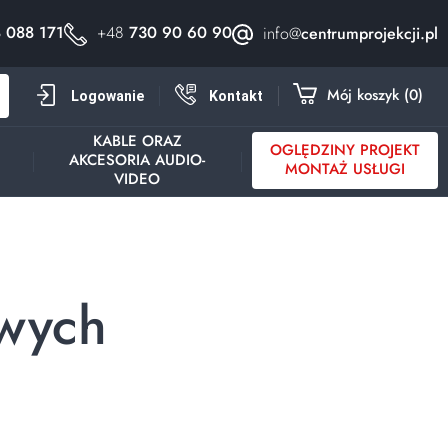
 088 171
+48
730 90 60 90
info@
centrumprojekcji.pl
h
Mój koszyk
0
Logowanie
Kontakt
KABLE ORAZ
OGLĘDZINY PROJEKT
AKCESORIA AUDIO-
Y
MONTAŻ USŁUGI
VIDEO
wych