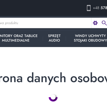
+48
578
searc
NITORY ORAZ TABLICE
SPRZĘT
WINDY UCHWYTY
MULTIMEDIALNE
AUDIO
STOJAKI OBUDOW
rona danych osobo