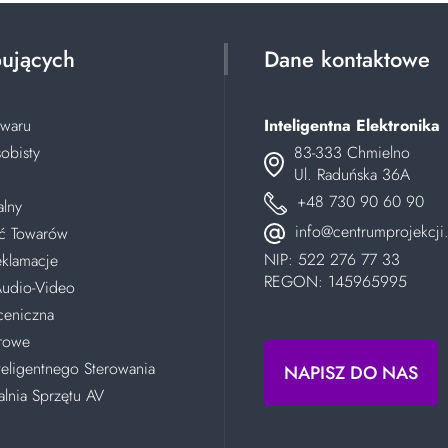
pujących
Dane kontaktowe
owaru
Inteligentna Elektronika
obisty
83-333 Chmielno
Ul. Raduńska 36A
+48 730 90 60 90
alny
info@centrumprojekcji.
ć Towarów
NIP: 522 276 77 33
eklamacje
REGON: 145965995
 Audio-Video
ceniczna
erowe
teligentnego Sterowania
NAPISZ DO NAS
lnia Sprzętu AV