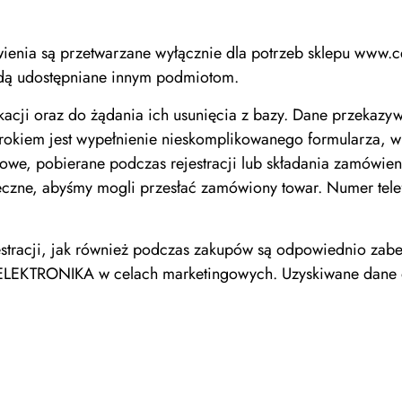
ienia są przetwarzane wyłącznie dla potrzeb sklepu www.ce
ędą udostępniane innym podmiotom.
cji oraz do żądania ich usunięcia z bazy. Dane przekazywa
okiem jest wypełnienie nieskomplikowanego formularza, w
bowe, pobierane podczas rejestracji lub składania zamówie
eczne, abyśmy mogli przesłać zamówiony towar. Numer telefo
jestracji, jak również podczas zakupów są odpowiednio z
ELEKTRONIKA w celach marketingowych. Uzyskiwane dane o