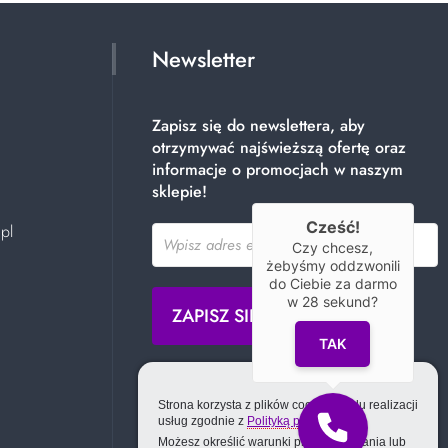
Newsletter
Zapisz się do newslettera, aby
otrzymywać najświeższą ofertę oraz
informacje o promocjach w naszym
sklepie!
Cześć!
pl
Czy chcesz,
żebyśmy oddzwonili
do Ciebie za darmo
w
28
sekund?
TAK
Strona korzysta z plików cookie w celu realizacji
usług zgodnie z
Polityką prywatności
.
Możesz określić warunki przechowywania lub