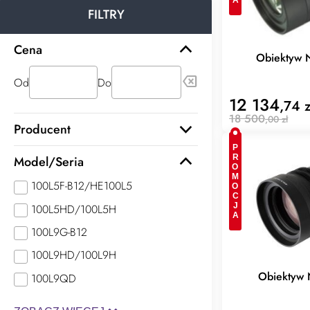
FILTRY
Cena
Obiektyw 
backspace
Od
Do
12 134
,74 z
18 500
,00 zł
Producent
PROMOCJA
Model/Seria
100L5F-B12/HE100L5
100L5HD/100L5H
100L9G-B12
100L9HD/100L9H
Obiektyw
100L9QD