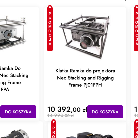
PROMOCJA
PROMOC
 Ramka Do
Klatka Ramka do projektora
 Nec Stacking
Nec Stacking and Rigging
ing Frame
Frame PJ01FPH
1FPA
10 392
1
ł
,00 zł
DO KOSZYKA
DO KOSZYKA
14 990
1
,00 zł