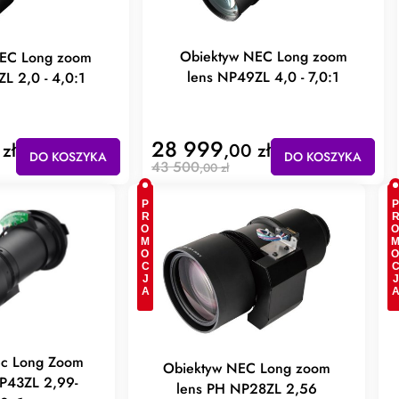
Obiektyw NEC Long zoom
NEC Long zoom
lens NP49ZL 4,0 - 7,0:1
L 2,0 - 4,0:1
28 999
 zł
,00 zł
DO KOSZYKA
DO KOSZYKA
43 500
,00 zł
PROMOCJA
PROMOC
ec Long Zoom
Obiektyw NEC Long zoom
P43ZL 2,99-
lens PH NP28ZL 2,56