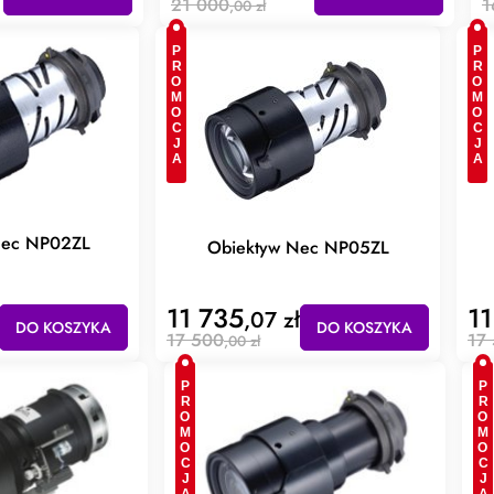
21 000
1
,00 zł
PROMOCJA
PROMOCJA
Nec NP02ZL
Obiektyw Nec NP05ZL
11 735
11
,07 zł
DO KOSZYKA
DO KOSZYKA
17 500
17
,00 zł
PROMOCJA
PROMOCJA