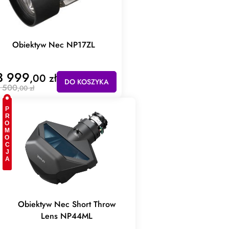
Obiektyw Nec NP17ZL
3 999
,00 zł
DO KOSZYKA
 500
,00 zł
PROMOCJA
Obiektyw Nec Short Throw
Lens NP44ML