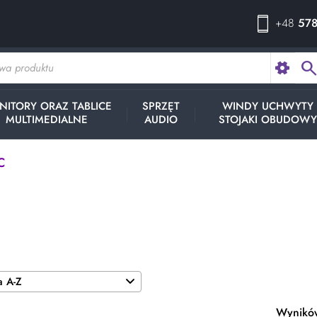
+48
578
searc
NITORY ORAZ TABLICE
SPRZĘT
WINDY UCHWYTY
MULTIMEDIALNE
AUDIO
STOJAKI OBUDOW
C
C
Wyników