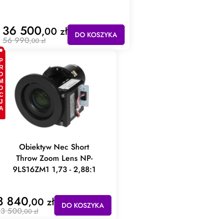
36 500
,00 zł
DO KOSZYKA
56 990
,00 zł
OMOCJA
Obiektyw Nec Short
Throw Zoom Lens NP-
9LS16ZM1 1,73 - 2,88:1
8 840
,00 zł
DO KOSZYKA
13 500
,00 zł