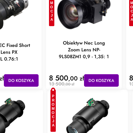
PROMOCJA
PROMOC
Obiektyw Nec Long
C Fixed Short
Zoom Lens NP-
 Lens PX
9LS08ZM1 0,9 - 1,35: 1
L 0.76:1
8 500
8
zł
,00 zł
DO KOSZYKA
DO KOSZYKA
13 500
1
,00 zł
PROMOCJA