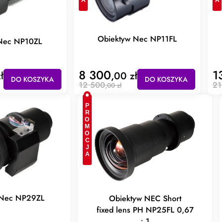
Obiektyw Nec NP11FL
Nec NP10ZL
8 300
1
ł
,00 zł
DO KOSZYKA
DO KOSZYKA
12 500
21
,00 zł
PROMOCJA
 Nec NP29ZL
Obiektyw NEC Short
fixed lens PH NP25FL 0,67
: 1