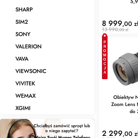
5,9
SHARP
SIM2
8 999
,00 z
13 990
,00 zł
SONY
PROMOCJA
VALERION
VAVA
VIEWSONIC
VIVITEK
WEMAX
Obiektyw 
Zoom Lens 
XGIMI
do 
Chciałbyś zamówić sprzęt lub
o niego zapytać?
2 299
,00 z
Wpisz Swój Numer Telefonu