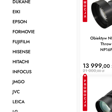
PROMOCJA
DUKANE
EIKI
EPSON
FORMOVIE
Obiektyw NE
FUJIFILM
Throw
NP16F
HISENSE
HITACHI
13 999
,00 
21 000
,00 zł
INFOCUS
JMGO
PROMOCJA
JVC
LEICA
LG