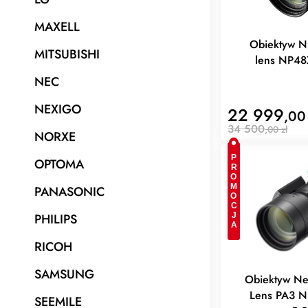
MAXELL
Obiektyw 
MITSUBISHI
lens NP48Z
NEC
NEXIGO
22 999
,00
34 500
,00 zł
NORXE
PROMOCJA
OPTOMA
PANASONIC
PHILIPS
RICOH
SAMSUNG
Obiektyw N
Lens PA3 N
SEEMILE