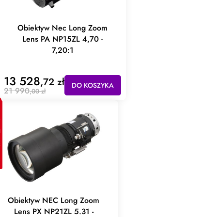
Obiektyw Nec Long Zoom
Lens PA NP15ZL 4,70 -
7,20:1
13 528
,72 zł
DO KOSZYKA
21 990
,00 zł
JA
Obiektyw NEC Long Zoom
Lens PX NP21ZL 5.31 -