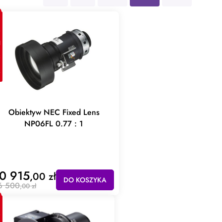
JA
Obiektyw NEC Fixed Lens
NP06FL 0.77 : 1
0 915
,00 zł
DO KOSZYKA
6 500
,00 zł