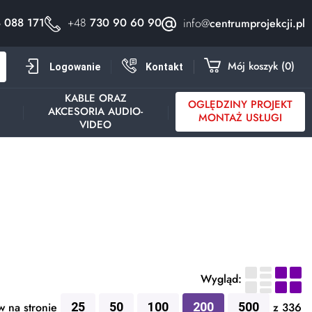
 088 171
+48
730 90 60 90
info@
centrumprojekcji.pl
h
Mój koszyk
0
Logowanie
Kontakt
KABLE ORAZ
OGLĘDZINY PROJEKT
AKCESORIA AUDIO-
Y
MONTAŻ USŁUGI
VIDEO
Wygląd:
 na stronie
25
50
100
200
500
z 336