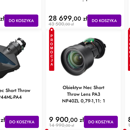
28 699
zł
,00 zł
DO KOSZYKA
DO KOSZYKA
43 500
,00 zł
PROMOCJA
PR
Obiektyw Nec Short
ec Short Throw
Throw Lens PA3
P44ML-PA4
NP40ZL 0,79-1,11: 1
9 900
zł
,00 zł
DO KOSZYKA
DO KOSZYKA
14 990
,00 zł