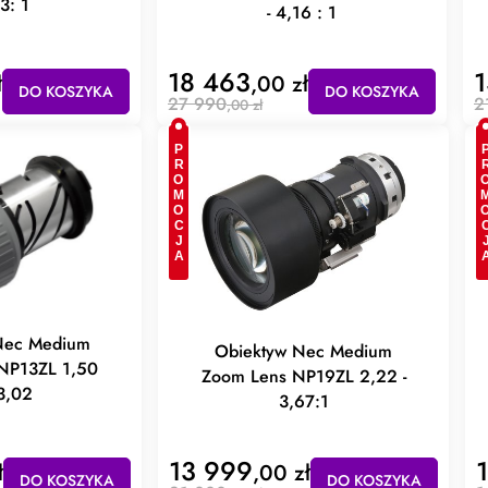
3: 1
- 4,16 : 1
18 463
1
ł
,00 zł
DO KOSZYKA
DO KOSZYKA
27 990
2
,00 zł
PROMOCJA
PROMO
Nec Medium
Obiektyw Nec Medium
NP13ZL 1,50
Zoom Lens NP19ZL 2,22 -
3,02
3,67:1
13 999
ł
,00 zł
DO KOSZYKA
DO KOSZYKA