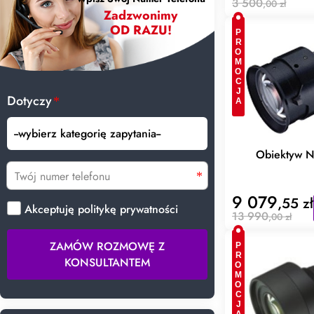
3 500
,00 zł
Zadzwonimy
OD RAZU!
PROMOCJA
Dotyczy
Obiektyw 
9 079
,55 zł
Akceptuję politykę prywatności
13 990
,00 zł
ZAMÓW ROZMOWĘ Z
PROMOCJA
KONSULTANTEM