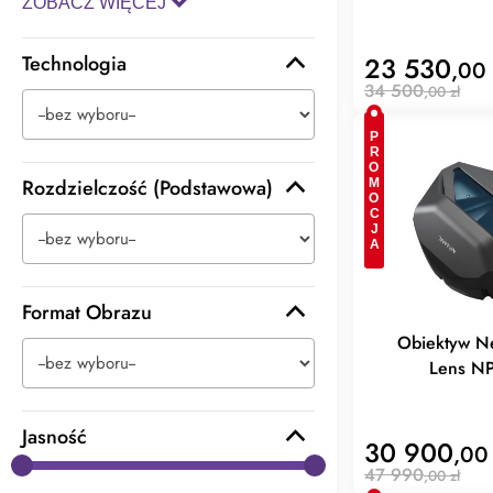
ZOBACZ WIĘCEJ
Technologia
23 530
,00 
34 500
,00 zł
PROMOCJA
Rozdzielczość (Podstawowa)
Format Obrazu
Obiektyw N
Lens N
Jasność
30 900
,00 
47 990
,00 zł