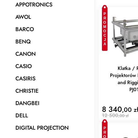
APPOTRONICS
PROMOCJA
AWOL
BARCO
BENQ
CANON
CASIO
Klatka /
Projektorów
CASIRIS
and Rigg
PJ0
CHRISTIE
DANGBEI
8 340
,00 z
DELL
12 500
,00 zł
DIGITAL PROJECTION