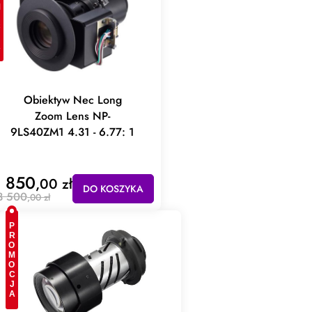
JA
Obiektyw Nec Long
Zoom Lens NP-
9LS40ZM1 4.31 - 6.77: 1
 850
,00 zł
DO KOSZYKA
3 500
,00 zł
PROMOCJA