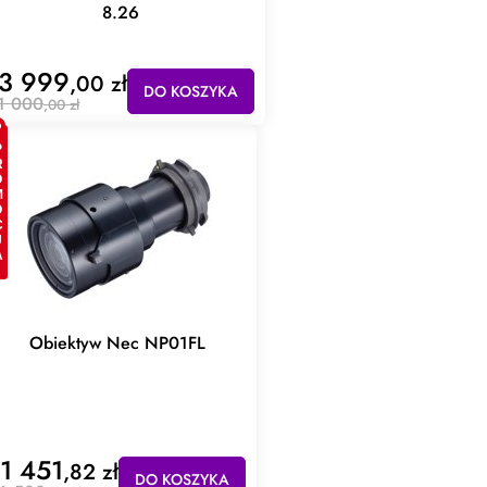
8.26
3 999
,00 zł
DO KOSZYKA
1 000
,00 zł
CJA
Obiektyw Nec NP01FL
11 451
,82 zł
DO KOSZYKA