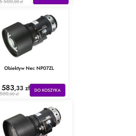
6 500
,00 zł
Obiektyw Nec NP07ZL
 583
,33 zł
DO KOSZYKA
 500
,00 zł