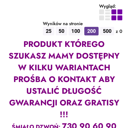
Wygląd:
Wyników na stronie
25
50
100
200
500
z 0
PRODUKT KTÓREGO
SZUKASZ MAMY DOSTĘPNY
W KILKU WARIANTACH
PROŚBA O KONTAKT ABY
USTALIĆ DŁUGOŚĆ
GWARANCJI ORAZ GRATISY
!!!
730 90 60 90
ŚMIAŁO DZWOŃ: