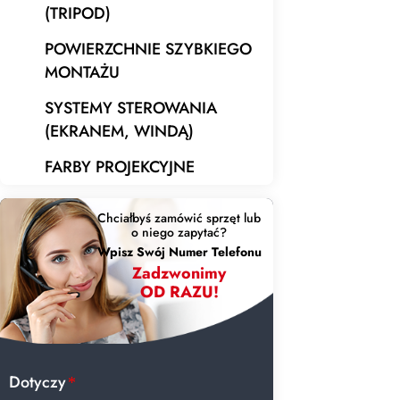
(TRIPOD)
POWIERZCHNIE SZYBKIEGO
MONTAŻU
SYSTEMY STEROWANIA
(EKRANEM, WINDĄ)
FARBY PROJEKCYJNE
Chciałbyś zamówić sprzęt lub
o niego zapytać?
Wpisz Swój Numer Telefonu
Zadzwonimy
OD RAZU!
Dotyczy