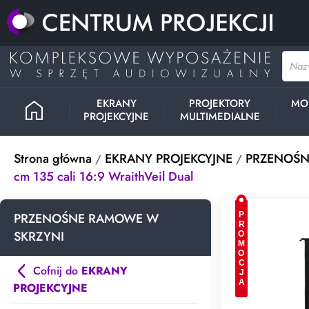
home
EKRANY
PROJEKTORY
MO
PROJEKCYJNE
MULTIMEDIALNE
Strona główna
EKRANY PROJEKCYJNE
PRZENOŚN
cm 135 cali 16:9 WraithVeil Dual
PRZENOŚNE RAMOWE W
PROMOCJA
SKRZYNI
Cofnij do
EKRANY
PROJEKCYJNE