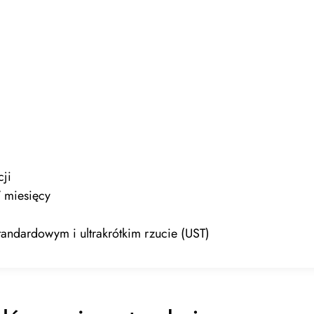
ji
 miesięcy
standardowym i ultrakrótkim rzucie (UST)