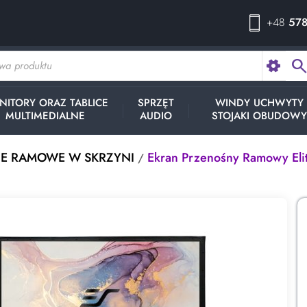
+48
578
searc
NITORY ORAZ TABLICE
SPRZĘT
WINDY UCHWYTY
MULTIMEDIALNE
AUDIO
STOJAKI OBUDOW
E RAMOWE W SKRZYNI
Ekran Przenośny Ramowy El