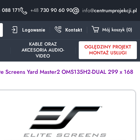
 088 171
+48
730 90 60 90
info@
centrumprojekcji.pl
h
Mój koszyk
0
Logowanie
Kontakt
KABLE ORAZ
OGLĘDZINY PROJEKT
AKCESORIA AUDIO-
Y
MONTAŻ USŁUGI
VIDEO
ite Screens Yard Master2 OMS135H2-DUAL 299 x 168