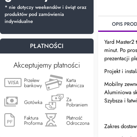
* nie dotyczy weekendów i świąt oraz
produktów pod zamówienia
indywidualne
OPIS PRO
Yard Master2 
PŁATNOŚCI
minut. Po pro
prezentacji p
Akceptujemy płatności
Projekt i insta
Przelew
Karta
Mobilny zewn
bankowy
płatnicza
Aluminiowa s
Za
Szybsza i łatw
Gotówka
Pobraniem
Faktura
Płatność
Proforma
Odroczona
Zakres dostaw