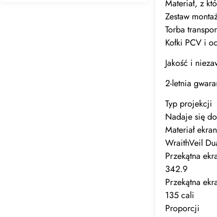
Materiał, z kt
Zestaw montaż
Torba transpo
Kołki PCV i 
Jakość i niez
2-letnia gwar
Typ projekcji
Nadaje się do
Materiał ekra
WraithVeil Du
Przekątna ekr
342.9
Przekątna ekr
135 cali
Proporcji