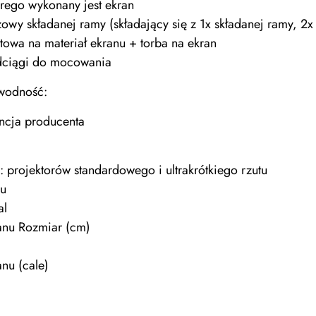
órego wykonany jest ekran
owy składanej ramy (składający się z 1x składanej ramy, 2x 
rtowa na materiał ekranu + torba na ekran
odciągi do mocowania
awodność:
ancja producenta
: projektorów standardowego i ultrakrótkiego rzutu
nu
al
anu Rozmiar (cm)
anu (cale)