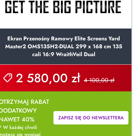
Ekran Przenośny Ramowy Elite Screens Yard
Master2 OMS135H2-DUAL 299 x 168 cm 135
cali 16:9 WraithVeil Dual
2 580,00 zł
4 100,00 zł
OTRZYMAJ RABAT
DODATKOWY
ZAPISZ SIĘ DO NEWSLETTERA
NAWET 40%
* W każdej chwili
możesz się wypisać