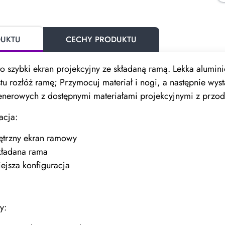
DUKTU
CECHY PRODUKTU
to szybki ekran projekcyjny ze składaną ramą. Lekka alumi
stu rozłóż ramę; Przymocuj materiał i nogi, a następnie wy
lenerowych z dostępnymi materiałami projekcyjnymi z przodu
lacja:
ętrzny ekran ramowy
kładana rama
iejsza konfiguracja
y: