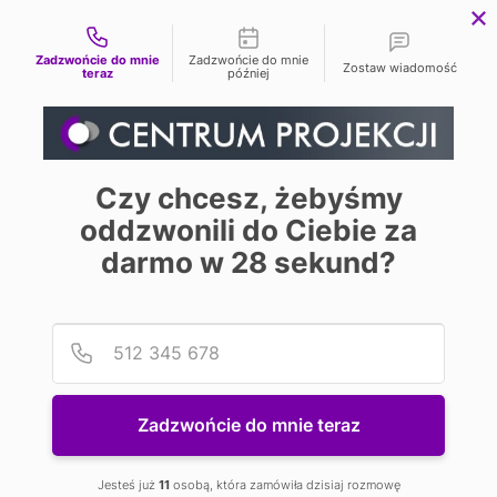
Możliwości kontaktu


Zadzwońcie do mnie
Zadzwońcie do mnie
Zostaw wiadomość
teraz
później
Strona główna
WINDY UCHWYTY STOJAKI
OBUDOWY
STOJAKI AV WÓZKI AUDIO-VIDEO
STOJAKI AV WÓZKI
Czy chcesz, żebyśmy
oddzwonili do Ciebie za
AUDIO-VIDEO
darmo w
28
sekund?
Podaj
Numer
Sprawdź czy nie potrzebujesz
Zadzwońcie do mnie teraz
UCHWYTY DO
PROJEKTORÓW
Jesteś już
11
osobą, która zamówiła dzisiaj rozmowę