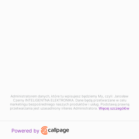
PROMOCJA
Stojak Pod Projektor / Laptop / 25KG /
VM LPJ-100
Strona korzysta z plików cookie w celu realizacji
Administratorem danych, które tu wpisujesz będziemy My, czyli: Jarosław
585
,00 zł
Czerny INTELIGENTNA ELEKTRONIKA. Dane będą przetwarzane w celu
usług zgodnie z
Polityką prywatności
.
DO KOSZYKA
750
marketingu bezpośredniego naszych produktów i usług. Podstawą prawną
,00 zł
Możesz określić warunki przechowywania lub
przetwarzania jest uzasadniony interes Administratora.
Więcej szczegółów
dostępu do cookie w Twojej przeglądarce lub
konfiguracji usługi.
PROMOCJA
OK
Open link in new window
Powered by